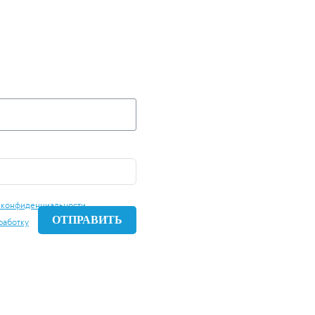
 ЗАЯВКУ И МЫ
 ВАШУ
Е ЗАВТРА!
 конфиденциальности
работку