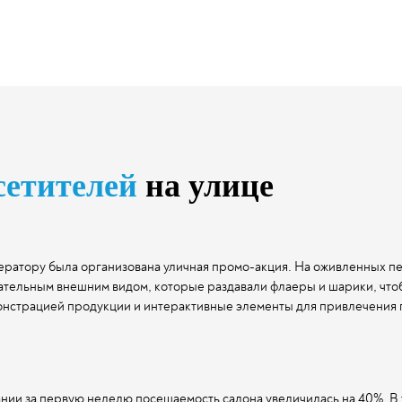
сетителей
на улице
ератору была организована уличная промо-акция. На оживленных п
тельным внешним видом, которые раздавали флаеры и шарики, чтоб
онстрацией продукции и интерактивные элементы для привлечения 
нии за первую неделю посещаемость салона увеличилась на 40%. В 